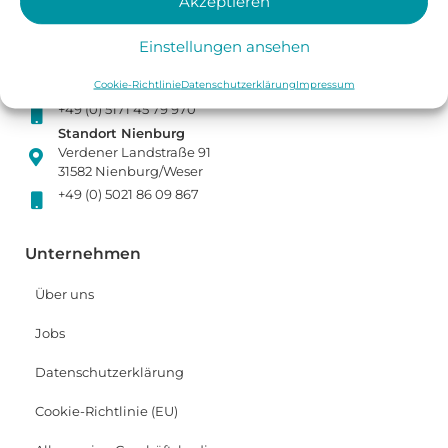
Akzeptieren
info@hagen-energiesysteme.de
Standort Peine
Einstellungen ansehen
Zum Ortsstruck 11
31224 Peine
Cookie-Richtlinie
Datenschutzerklärung
Impressum
+49 (0) 5171 45 79 970
Standort Nienburg
Verdener Landstraße 91
31582 Nienburg/Weser
+49 (0) 5021 86 09 867
Unternehmen
Über uns
Jobs
Datenschutzerklärung
Cookie-Richtlinie (EU)