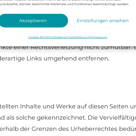
emden Inhalte auch keine Gewähr übernehmen. 
urückziehst, können bestimmte Merkmale und Funktionen beeinträchtigt werden.
bieter oder Betreiber der Seiten verantwortlich
Akzeptieren
Einstellungen ansehen
fmögliche Rechtsverstöße überprüft. Rechtsw
kennbar. Eine permanente, inhaltliche Kontroll
Cookie-Richtlinie
Datenschutzerklärung
Impressum
kte einer Rechtsverletzung nicht zumutbar.
derartige Links umgehend entfernen.
stellten Inhalte und Werke auf diesen Seiten
nd als solche gekennzeichnet. Die Vervielfält
erhalb der Grenzen des Urheberrechtes bedürf