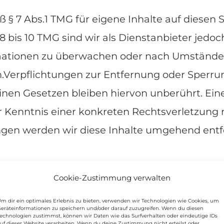
ß § 7 Abs.1 TMG für eigene Inhalte auf diesen
 bis 10 TMG sind wir als Dienstanbieter jedoch
ationen zu überwachen oder nach Umständen 
en.Verpflichtungen zur Entfernung oder Sperr
nen Gesetzen bleiben hiervon unberührt. Eine
r Kenntnis einer konkreten Rechtsverletzung
gen werden wir diese Inhalte umgehend entf
Cookie-Zustimmung verwalten
m dir ein optimales Erlebnis zu bieten, verwenden wir Technologien wie Cookies, um
xternen Webseiten Dritter, auf deren Inhalte w
eräteinformationen zu speichern und/oder darauf zuzugreifen. Wenn du diesen
echnologien zustimmst, können wir Daten wie das Surfverhalten oder eindeutige IDs
uf dieser Website verarbeiten. Wenn du deine Zustimmung nicht erteilst oder