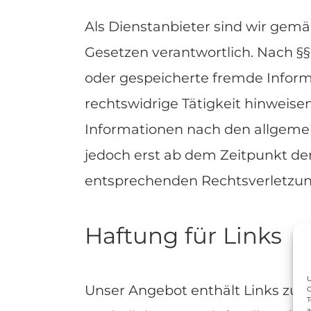
Als Dienstanbieter sind wir gemä
Gesetzen verantwortlich. Nach §§8
oder gespeicherte fremde Inform
rechtswidrige Tätigkeit hinweis
Informationen nach den allgemei
jedoch erst ab dem Zeitpunkt de
entsprechenden Rechtsverletzun
Haftung für
Links
U
Unser Angebot enthält Links zu e
G
T
a