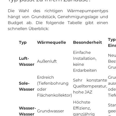
Die Wahl des richtigen Wärmepumpentyps
hängt von Grundstück, Genehmigungslage und
Budget ab. Die folgende Tabelle gibt einen
schnellen Überblick:
Typ
Typ
Wärmequelle
Besonderheit
Ein
Einfache
N
Luft-
Installation,
Außenluft
Be
Wasser
keine
Gru
Erdarbeiten
Erdreich
Gr
Sehr konstante
Sole-
(Tiefenbohrung
aus
Quelltemperatur,
Wasser
oder
ode
hohe JAZ
Flächenkollektor)
Tie
Höchste
St
Wasser-
Effizienz,
Grundwasser
gee
Wasser
ganzjährig