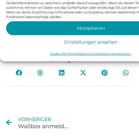
ersten
Beratung
bis zur fertigen
Installation
–
Geräteinformationen zu speichern und/oder darauf zuzugreifen. Wenn du diesen T
zustimmst, können wir Daten wie das Surfverhalten oder eindeutige IDs auf dieser 
mit Erfahrung bei
Wärmepumpen in Hannover
Wenn du deine Zustimmung nicht erteilst oder zurückziehst, können bestimmte
Funktionen beeinträchtigt werden.
und
Wärmepumpen für Braunschweig
. Sprechen
Sie uns an und erfahren Sie, welche Lösung zu
Akzeptieren
Ihrem Gebäude passt.
Einstellungen ansehen
Cookie-Richtlinie
Datenschutzerklärung
Impressum
Beitrag teilen
VORHERIGER
Wallbox anmelden – So klappt die Netzbetreiber-Meldung ohne Stress