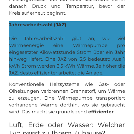
danach Druck und Temperatur, bevor der
Kreislauf erneut beginnt.
Jahresarbeitszahl (JAZ)
Die Jahresarbeitszahl gibt an, wie viel
Wärmeenergie eine Wärmepumpe pro
eingesetzter Kilowattstunde Strom über ein Jahr
hinweg liefert. Eine JAZ von 3,5 bedeutet: Aus 1
kWh Strom werden 3,5 kWh Wärme. Je höher die
JAZ, desto effizienter arbeitet die Anlage.
Konventionelle Heizsysteme wie Gas- oder
Ölheizungen verbrennen Brennstoff, um Wärme
zu erzeugen. Eine Wärmepumpe transportiert
vorhandene Wärme dorthin, wo sie gebraucht
wird. Das macht sie grundlegend
effizienter
.
Luft, Erde oder Wasser: Welcher
Typ passt zu Ihrem Zuhause?